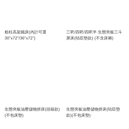
粗柱高架鐵床(內計可選
三呎/四呎/四呎半 生態夾板三斗
30"x72"/36"x72")
屏床(咕臣墊款) (不含床褥)
生態夾板油壓儲物拼床(頭箱款)
生態夾板油壓儲物拼床(咕臣墊
(不包床墊)
款)(不包床墊)