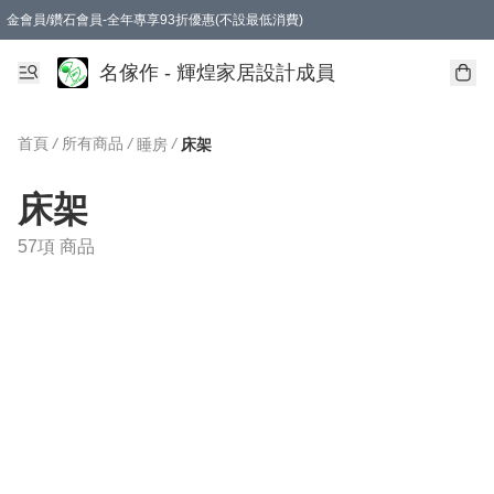
金會員/鑽石會員-全年專享93折優惠(不設最低消費)
名傢作 - 輝煌家居設計成員
首頁
/
所有商品
/
/
睡房
床架
床架
57項 商品