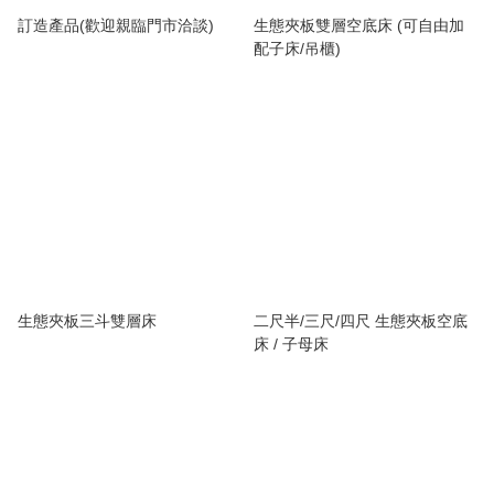
訂造產品(歡迎親臨門市洽談)
生態夾板雙層空底床 (可自由加
配子床/吊櫃)
生態夾板三斗雙層床
二尺半/三尺/四尺 生態夾板空底
床 / 子母床