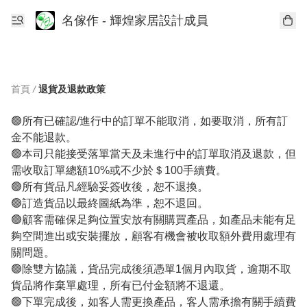
名傢作 - 輝煌家居設計成員
首頁
/
退貨及退款政策
🟢所有已確認/進行中的訂單不能取消，如要取消，所有訂
金不能退款。

🟢本司只能接受落單當天及未進行中的訂單取消及退款，但
需收取訂單總額10%或不少於＄100手續費。

🟢所有貨品凡經驗妥簽收後，恕不退換。

🟢訂造貨品以最終圖紙為準，恕不退回。

🟢顧客需確保足夠位置安放有關購買產品，如產品未能有足
夠空間進出或安裝擺放，顧客有機會被收取額外費用處理有
關問題。

🟢除雙方協議，貨品完成後須憑單1個月內取貨，逾期不取
貨品將作棄單處理，所有已付金額將不退還。

🟢下單完成後，如客人需更換產品，客人需承擔有關手續費