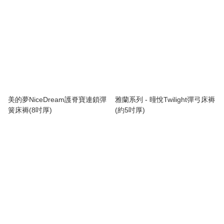
美的夢NiceDream護脊寶連鎖彈
雅蘭系列 - 曈悅Twilight彈弓床褥
簧床褥(8吋厚)
(約5吋厚)