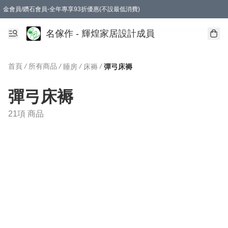
金會員/鑽石會員-全年專享93折優惠(不設最低消費)
名傢作 - 輝煌家居設計成員
首頁
/
所有商品
/
/
/
睡房
床褥
彈弓床褥
彈弓床褥
21項 商品