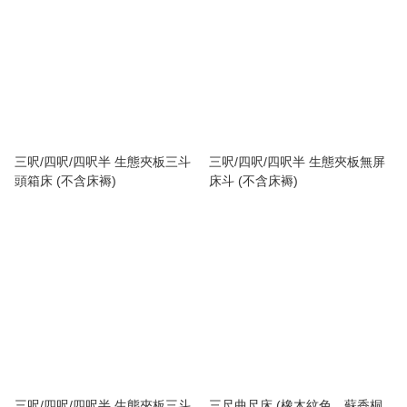
三呎/四呎/四呎半 生態夾板三斗
三呎/四呎/四呎半 生態夾板無屏
頭箱床 (不含床褥)
床斗 (不含床褥)
三呎/四呎/四呎半 生態夾板三斗
三尺曲尺床 (橡木紋色、蘇香桐