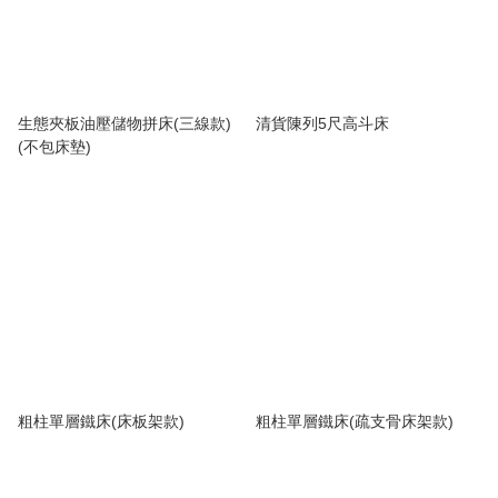
生態夾板油壓儲物拼床(三線款)
清貨陳列5尺高斗床
(不包床墊)
粗柱單層鐵床(床板架款)
粗柱單層鐵床(疏支骨床架款)