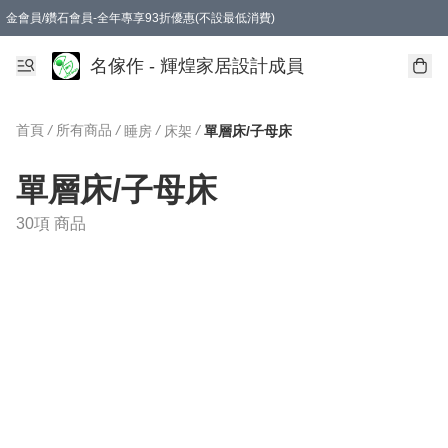
金會員/鑽石會員-全年專享93折優惠(不設最低消費)
名傢作 - 輝煌家居設計成員
首頁
/
所有商品
/
/
/
睡房
床架
單層床/子母床
單層床/子母床
30項 商品