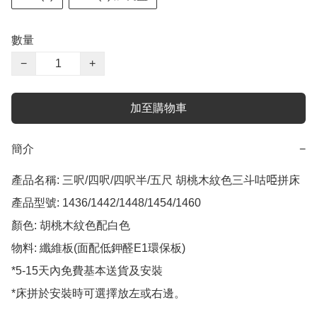
數量
−
+
加至購物車
簡介
−
產品名稱: 三呎/四呎/四呎半/五尺 胡桃木紋色三斗咕𠱸拼床

產品型號: 1436/1442/1448/1454/1460

顏色: 胡桃木紋色配白色

物料: 纖維板(面配低鉀醛E1環保板)

*5-15天內免費基本送貨及安裝

*床拼於安裝時可選擇放左或右邊。
