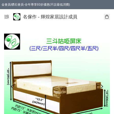
金會員/鑽石會員-全年專享93折優惠(不設最低消費)
名傢作 - 輝煌家居設計成員