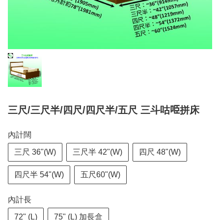
三尺/三尺半/四尺/四尺半/五尺 三斗咕𠱸拼床
內計闊
三尺 36"(W)
三尺半 42"(W)
四尺 48"(W)
四尺半 54"(W)
五尺60"(W)
內計長
72" (L)
75" (L) 加長盒