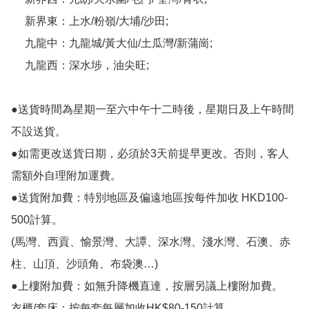
     新界東：上水/粉嶺/大埔/沙田;

     九龍中：九龍城/黃大仙/土瓜灣/新蒲崗;

     九龍西：深水埗，油尖旺;

●送貨時間為星期一至六中午十二時後，星期日及上午時間
不設送貨。

●如需更改送貨日期，必須於3天前提早更改。否則，客人
需額外自理附加運費。

●送貨附加費：特別地區及偏遠地區按每件加收 HKD100-
500計算。

(馬灣、西貢、愉景灣、大譚、深水灣、淺水灣、石澳、赤
柱、山頂、沙頭角、布袋澳…)

●上樓附加費：如無升降機直達，按層另議上樓附加費。

衣櫃/套床：按每套每層加收HK$80-150計算。
