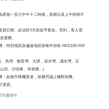
為星期一至六中午十二時後，星期日及上午時間不
送貨日期，必須於3天前提早更改。否則，客人需
加運費。

費：特別地區及偏遠地區按每件加收 HKD100-500
貢、馬灣、愉景灣、大譚、深水灣、淺水灣、石
山頂、沙頭角、布袋澳…)

費：如無升降機直達，按層另議上樓附加費。

可退貨。
門市擺場中