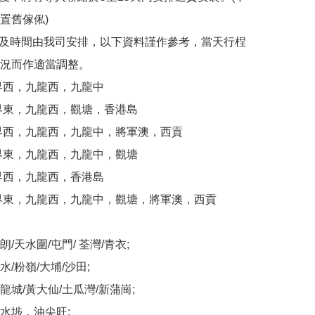
置舊傢俬)

域及時間由我司安排，以下資料謹作參考，當天行桯
況而作適當調整。

界西，九龍西，九龍中

界東，九龍西，觀塘，香港島

界西，九龍西，九龍中，將軍澳，西貢

界東，九龍西，九龍中，觀塘

界西，九龍西，香港島

界東，九龍西，九龍中，觀塘，將軍澳，西貢

/天水圍/屯門/ 荃灣/青衣;

/粉嶺/大埔/沙田;

城/黃大仙/土瓜灣/新蒲崗;

水埗，油尖旺;
