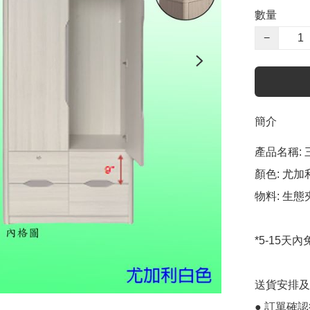
數量
−
簡介
產品名稱:
顏色: 尤加
物料: 生態
*5-15天
送貨安排及
● 訂單確