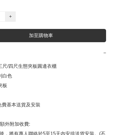
+
加至購物車
−
 三尺/四尺生態夾板圓邊衣櫃

利白色

夾板

內免費基本送貨及安裝

額外附加收費:

認後，將有專人聯絡於5至15天內安排送貨安裝。(不