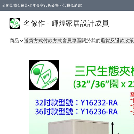
金會員/鑽石會員-全年專享93折優惠(不設最低消費)
名傢作 - 輝煌家居設計成員
商品
送貨方式
付款方式
會員專區
關於我們
退貨及退款政策