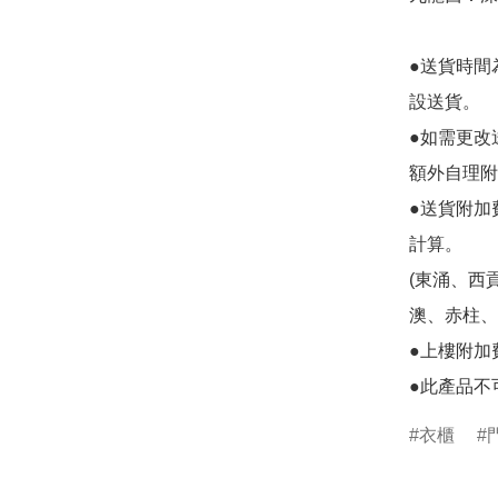
●送貨時間
設送貨。

●如需更改
額外自理附
●送貨附加
計算。

(東涌、西
澳、赤柱、
●上樓附加
●此產品不
衣櫃