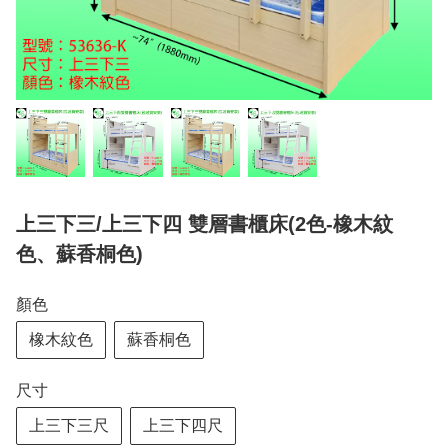
上三下三/上三下四 雙層書櫃床(2色-橡木紋
色、蘇香桐色)
顏色
橡木紋色
蘇香桐色
尺寸
上三下三尺
上三下四尺