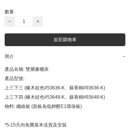
數量
−
+
加至購物車
簡介
−
產品名稱: 雙層書櫃床

產品型號: 

上三下三 (橡木紋色#53636-K、蘇香桐#93636-K)

上三下四 (橡木紋色#53648-K、蘇香桐#93648-K)

物料: 纖維板 (面板為低鉀醛E1環保板)

*5-15天內免費基本送貨及安裝
