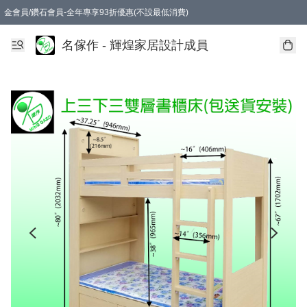
金會員/鑽石會員-全年專享93折優惠(不設最低消費)
名傢作 - 輝煌家居設計成員