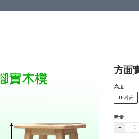
方面
高度
10吋高
數量
−