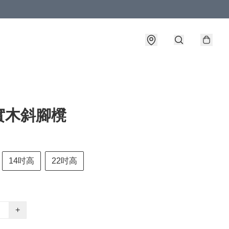
實木斜腳櫈
14吋高
22吋高
+