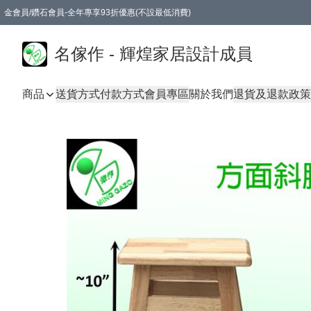
金會員/鑽石會員-全年專享93折優惠(不設最低消費)
名傢作 - 輝煌家居設計成員
商品
送貨方式
付款方式
會員專區
關於我們
退貨及退款政策