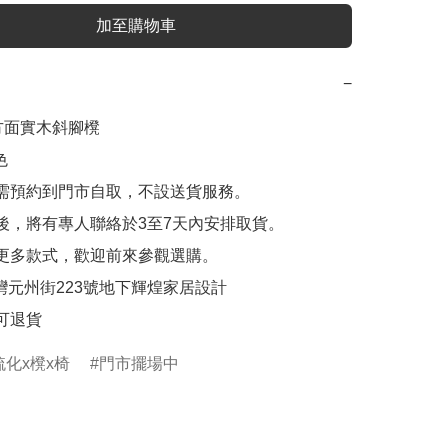
加至購物車
−
方面實木斜腳櫈



需預約到門市自取，不設送貨服務。

後，將有專人聯絡於3至7天內安排取貨。

更多款式，歡迎前來參觀選購。

沙灣元州街223號地下輝煌家居設計

可退貨
梳化x櫈x椅
門市擺場中