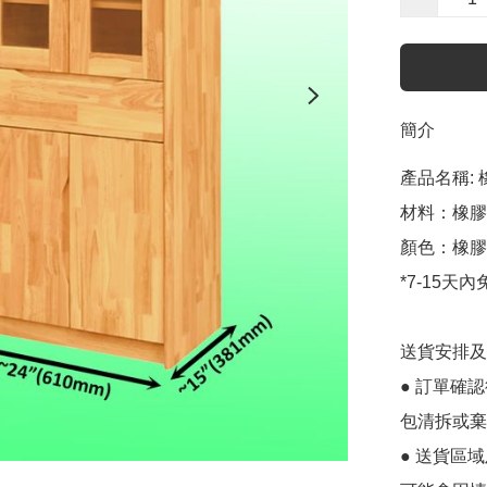
簡介
產品名稱: 
材料：橡膠
顏色：橡膠
*7-15天
送貨安排及
● 訂單確
包清拆或棄
● 送貨區