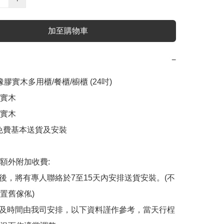
加至購物車
−
橡膠實木多用櫃/餐櫃/櫥櫃 (24吋)

實木

實木

內免費基本送貨及安裝

額外附加收費:

認後，將有專人聯絡於7至15天內安排送貨安裝。(不
置舊傢俬)

域及時間由我司安排，以下資料謹作參考，當天行桯