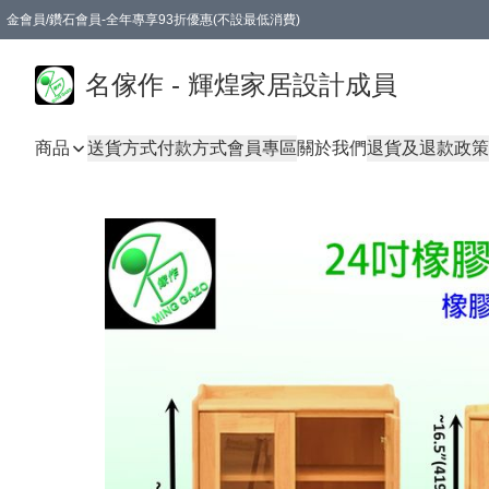
金會員/鑽石會員-全年專享93折優惠(不設最低消費)
名傢作 - 輝煌家居設計成員
商品
送貨方式
付款方式
會員專區
關於我們
退貨及退款政策