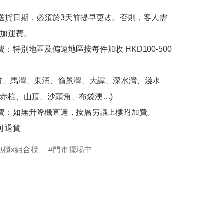
送貨日期，必須於3天前提早更改。否則，客人需
加運費。

費：特別地區及偏遠地區按每件加收 HKD100-500
貢、馬灣、東涌、愉景灣、大譚、深水灣、淺水
赤柱、山頂、沙頭角、布袋澳…)

費：如無升降機直達，按層另議上樓附加費。

可退貨
地櫃x組合櫃
門市擺場中