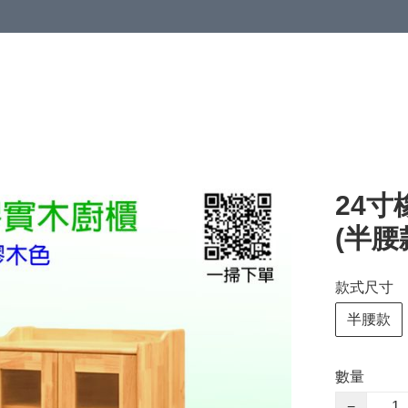
24寸
(半腰
款式尺寸
半腰款
數量
−