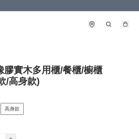
橡膠實木多用櫃/餐櫃/櫥櫃
款/高身款)
高身款
+