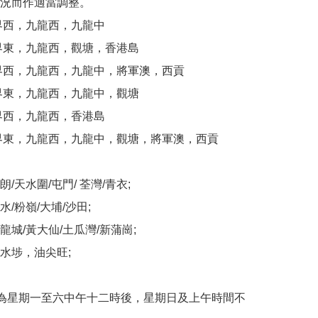
況而作適當調整。

界西，九龍西，九龍中

界東，九龍西，觀塘，香港島

界西，九龍西，九龍中，將軍澳，西貢

界東，九龍西，九龍中，觀塘

界西，九龍西，香港島

界東，九龍西，九龍中，觀塘，將軍澳，西貢

/天水圍/屯門/ 荃灣/青衣;

/粉嶺/大埔/沙田;

城/黃大仙/土瓜灣/新蒲崗;

水埗，油尖旺;

為星期一至六中午十二時後，星期日及上午時間不