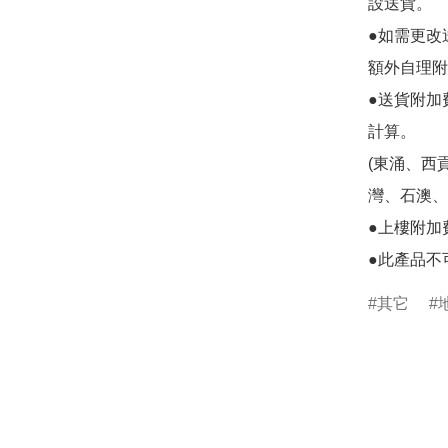
設送貨。

●如需更改
額外自理附
●送貨附加
計算。

(東涌、西
灣、石澳、
●上樓附加
●此產品不
其它