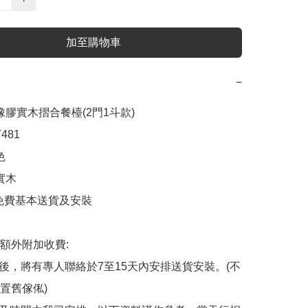
加至購物車
−
橡膠實木摺合餐檯(2門1斗款)

81



實木

內免費基本送貨及安裝

額外附加收費:

認後，將有專人聯絡於7至15天內安排送貨安裝。(不
置舊傢俬)
