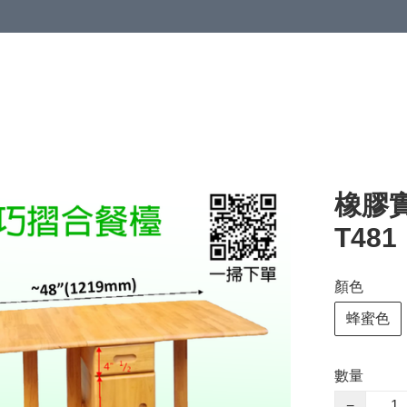
橡膠實
T481
顏色
蜂蜜色
數量
−