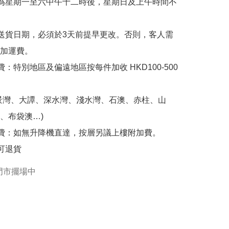
為星期一至六中午十二時後，星期日及上午時間不
送貨日期，必須於3天前提早更改。否則，客人需
加運費。

費：特別地區及偏遠地區按每件加收 HKD100-500
景灣、大譚、深水灣、淺水灣、石澳、赤柱、山
、布袋澳…)

費：如無升降機直達，按層另議上樓附加費。

可退貨
門市擺場中