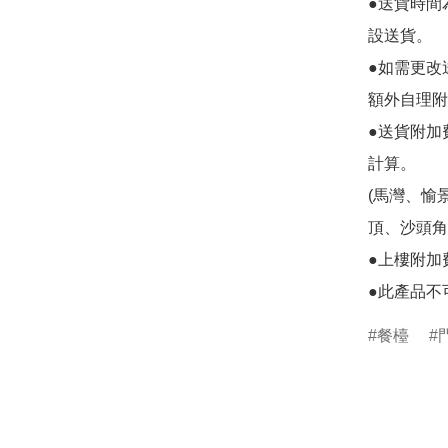
●送貨時間
設送貨。

●如需更改
額外自理附
●送貨附加
計算。

(馬灣、愉
頂、沙頭角
●上樓附加
●此產品不
餐檯