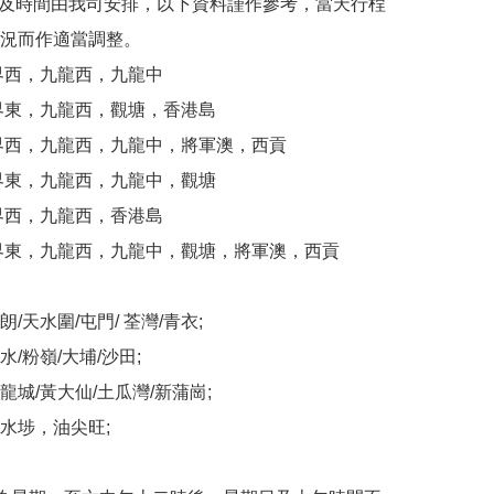
域及時間由我司安排，以下資料謹作參考，當天行桯
況而作適當調整。

界西，九龍西，九龍中

界東，九龍西，觀塘，香港島

界西，九龍西，九龍中，將軍澳，西貢

界東，九龍西，九龍中，觀塘

界西，九龍西，香港島

界東，九龍西，九龍中，觀塘，將軍澳，西貢

/天水圍/屯門/ 荃灣/青衣;

/粉嶺/大埔/沙田;

城/黃大仙/土瓜灣/新蒲崗;

水埗，油尖旺;
