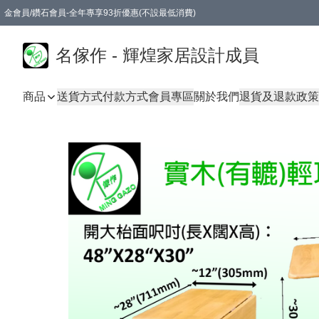
金會員/鑽石會員-全年專享93折優惠(不設最低消費)
名傢作 - 輝煌家居設計成員
商品
送貨方式
付款方式
會員專區
關於我們
退貨及退款政策