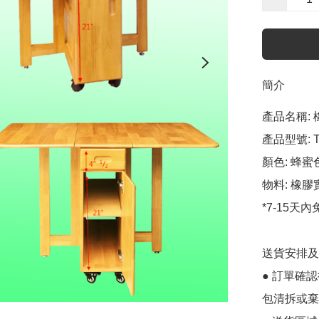
簡介
產品名稱: 
產品型號: T4
顏色: 蜂蜜色
物料: 橡膠
*7-15天
送貨安排及
● 訂單確
包清拆或棄