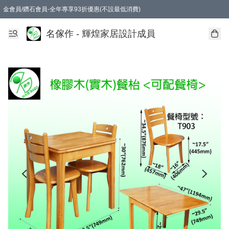
金會員/鑽石會員-全年專享93折優惠(不設最低消費)
名傢作 - 輝煌家居設計成員