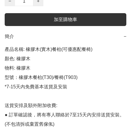
−
+
加至購物車
簡介
−
產品名稱: 橡膠木(實木)餐枱(可優惠配餐椅)

顏色: 橡膠木

物料: 橡膠木

型號：橡膠木餐枱(T30)/餐椅(T903)

*7-15天內免費基本送貨及安裝

送貨安排及額外附加收費:

● 訂單確認後，將有專人聯絡於7至15天內安排送貨安裝。
(不包清拆或棄置舊傢俬)
