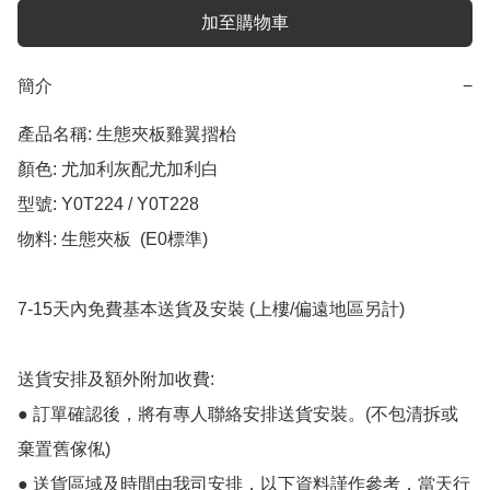
加至購物車
簡介
−
產品名稱: 生態夾板雞翼摺枱

顏色: 尤加利灰配尤加利白

型號: Y0T224 / Y0T228

物料: 生態夾板  (E0標準)

7-15天內免費基本送貨及安裝 (上樓/偏遠地區另計)

送貨安排及額外附加收費:

● 訂單確認後，將有專人聯絡安排送貨安裝。(不包清拆或
棄置舊傢俬)

● 送貨區域及時間由我司安排，以下資料謹作參考，當天行