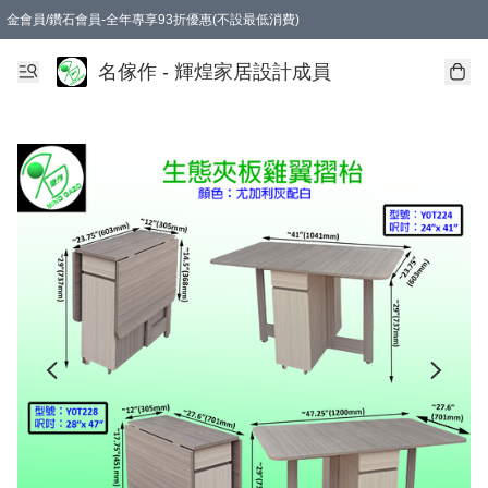
金會員/鑽石會員-全年專享93折優惠(不設最低消費)
名傢作 - 輝煌家居設計成員