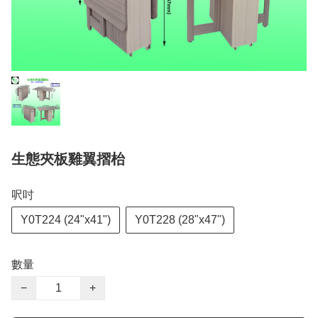
生態夾板雞翼摺枱
呎吋
Y0T224 (24"x41")
Y0T228 (28"x47")
數量
−
+