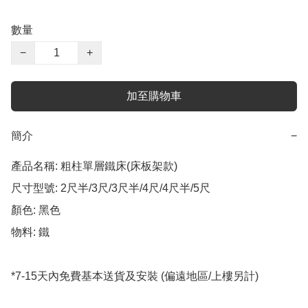
數量
−
+
加至購物車
簡介
−
產品名稱: 粗柱單層鐵床(床板架款)

尺寸型號: 2尺半/3尺/3尺半/4尺/4尺半/5尺

顏色: 黑色

物料: 鐵

*7-15天內免費基本送貨及安裝 (偏遠地區/上樓另計)
