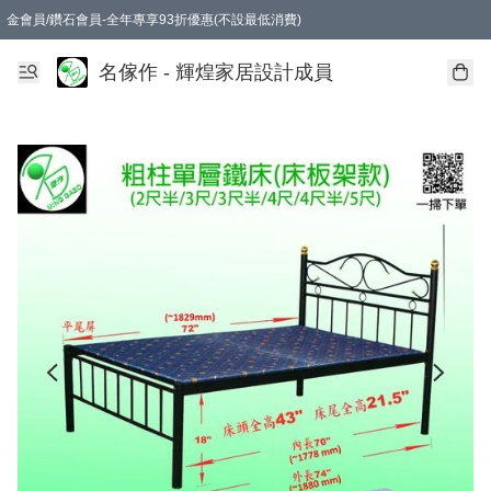
金會員/鑽石會員-全年專享93折優惠(不設最低消費)
名傢作 - 輝煌家居設計成員