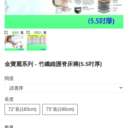
金寶麗系列 - 竹纖維護脊床褥(5.5吋厚)
闊度
長度
72"長(183cm)
75"長(190cm)
數量