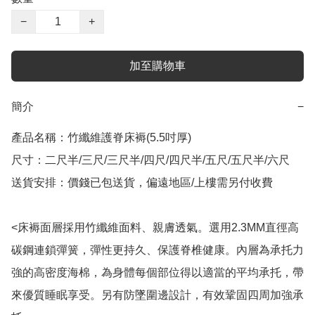
−
+
加至購物車
簡介
−
產品名稱：竹纖維護脊床褥(5.5吋厚)

尺寸：二尺半/三尺/三尺半/四尺/四尺半/五尺/五尺半/六尺

送貨安排：價錢已包送貨，偏遠地區/上樓需另付收費

<床褥面層採用竹纖維面料、親膚透氣。選用2.3MM直徑高
碳鋼連鎖彈簧，彈性更持久、保護脊椎健康。內層為承托力
強的高密度海棉，為身體每個部位得以適當的平均承托，帶
來優質睡眠享受。另有防墜圍邊設計，有效鞏固四周加強承