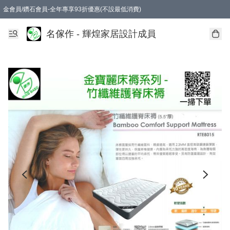
金會員/鑽石會員-全年專享93折優惠(不設最低消費)
名傢作 - 輝煌家居設計成員