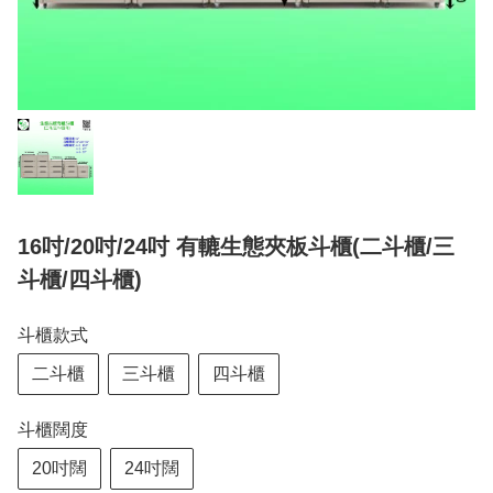
16吋/20吋/24吋 有轆生態夾板斗櫃(二斗櫃/三
斗櫃/四斗櫃)
斗櫃款式
二斗櫃
三斗櫃
四斗櫃
斗櫃闊度
20吋闊
24吋闊