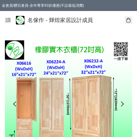
金會員/鑽石會員-全年專享93折優惠(不設最低消費)
名傢作 - 輝煌家居設計成員