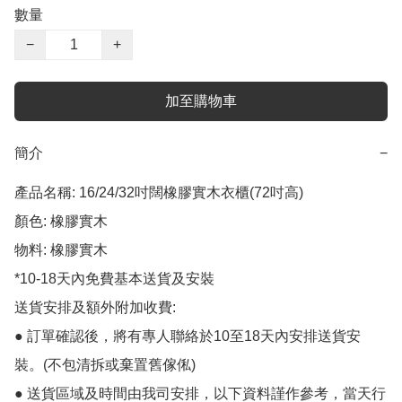
數量
−
+
加至購物車
簡介
−
產品名稱: 16/24/32吋闊橡膠實木衣櫃(72吋高)

顏色: 橡膠實木

物料: 橡膠實木

*10-18天內免費基本送貨及安裝

送貨安排及額外附加收費:

● 訂單確認後，將有專人聯絡於10至18天內安排送貨安
裝。(不包清拆或棄置舊傢俬)

● 送貨區域及時間由我司安排，以下資料謹作參考，當天行