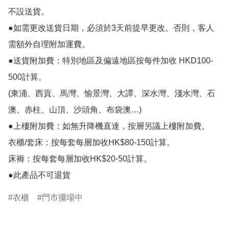
不設送貨。

●如需更改送貨日期，必須於3天前提早更改。否則，客人
需額外自理附加運費。

●送貨附加費：特別地區及偏遠地區按每件加收 HKD100-
500計算。

(東涌、西貢、馬灣、愉景灣、大譚、深水灣、淺水灣、石
澳、赤柱、山頂、沙頭角、布袋澳…)

●上樓附加費：如無升降機直達，按層另議上樓附加費。

衣櫃/套床：按每套每層加收HK$80-150計算。

床褥：按每套每層加收HK$20-50計算。

●此產品不可退貨
衣櫃
門市擺場中