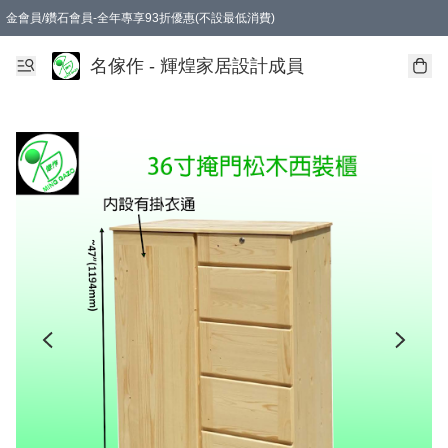
金會員/鑽石會員-全年專享93折優惠(不設最低消費)
名傢作 - 輝煌家居設計成員