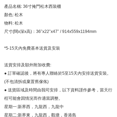
產品名稱: 36寸掩門松木西裝櫃

顏色: 松木

物料: 松木

尺寸(闊x深x高)：36"x22"x47" / 914x559x1194mm

*5-15天內免費基本送貨及安裝

送貨安排及額外附加收費:

● 訂單確認後，將有專人聯絡於5至15天內安排送貨安裝。
(不包清拆或棄置舊傢俬)

● 送貨區域及時間由我司安排，以下資料謹作參考，當天行
桯可能會因情況而作適當調整。

星期一:新界西，九龍西，九龍中

星期二:新界東，九龍西，觀塘，香港島
