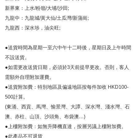
新界東：上水/粉嶺/大埔/沙田;

九龍中：九龍城/黃大仙/土瓜灣/新蒲崗;

九龍西：深水埗，油尖旺;

●送貨時間為星期一至六中午十二時後，星期日及上午時間
不設送貨。

●如需更改送貨日期，必須於3天前提早更改。否則，客人
需額外自理附加運費。

●送貨附加費：特別地區及偏遠地區按每件加收 HKD100-
500計算。

(東涌、西貢、馬灣、愉景灣、大譚、深水灣、淺水灣、石
澳、赤柱、山頂、沙頭角、布袋澳…)

●上樓附加費：如無升降機直達，按層另議上樓附加費。

●此產品不可退貨