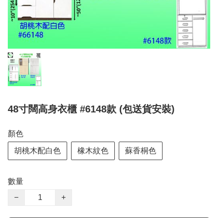
48寸闊高身衣櫃 #6148款 (包送貨安裝)
顏色
胡桃木配白色
橡木紋色
蘇香桐色
數量
−
+