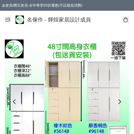
金會員/鑽石會員-全年專享93折優惠(不設最低消費)
名傢作 - 輝煌家居設計成員