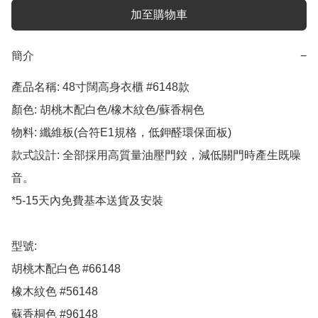
加至購物車
簡介
−
產品名稱: 48寸闊高身衣櫃 #6148款

顏色: 胡桃木配白色/橡木紋色/蘇香桐色

物料: 纖維板(合符E1規格，低鉀醛環保面板)

款式設計: 全部採用高質量油壓門鉸，減低關門時產生既噪
音。

*5-15天內免費基本送貨及安裝

型號:

胡桃木配白色 #66148

橡木紋色 #56148

蘇香桐色 #96148
