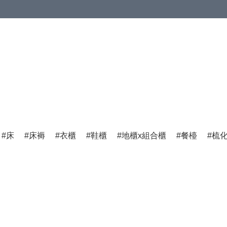
床
床褥
衣櫃
鞋櫃
地櫃x組合櫃
餐檯
梳化