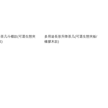
茶几斗櫃款(可選生態夾
多用途長形升降茶几(可選生態夾板/
)
橡膠木款)