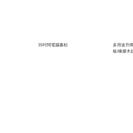
35吋闊電腦書枱
多用途升降
板/橡膠木款