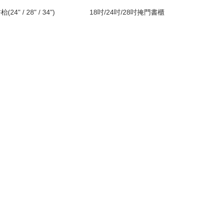
4" / 28" / 34")
18吋/24吋/28吋掩門書櫃