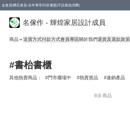
金會員/鑽石會員-全年專享93折優惠(不設最低消費)
名傢作 - 輝煌家居設計成員
商品
送貨方式
付款方式
會員專區
關於我們
退貨及退款政策
#書枱書櫃
其他熱賣商品：
門市擺場中
熱賣貨品
速銷產品
9項 商品