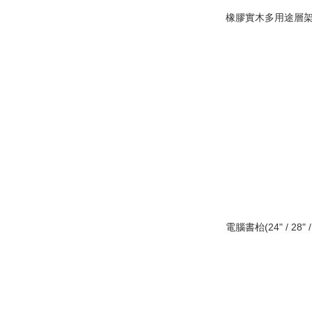
橡膠實木多用途層架/
電腦書枱(24" / 28" / 