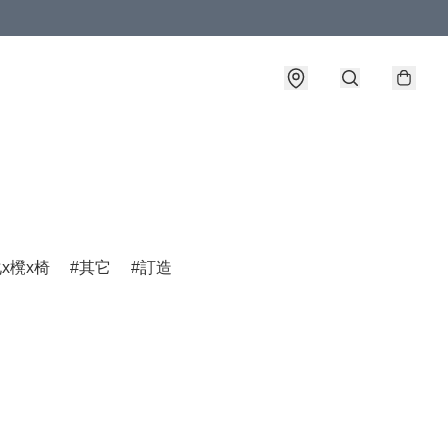
x櫈x椅
其它
訂造