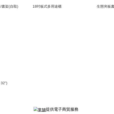
書架(自取)
18吋板式多用途櫃
生態夾板書枱(2
32")
提供電子商貿服務